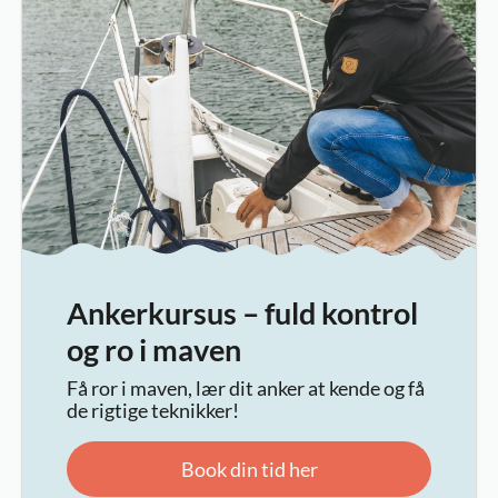
Ankerkursus – fuld kontrol
og ro i maven
Få ror i maven, lær dit anker at kende og få
de rigtige teknikker!
Book din tid her