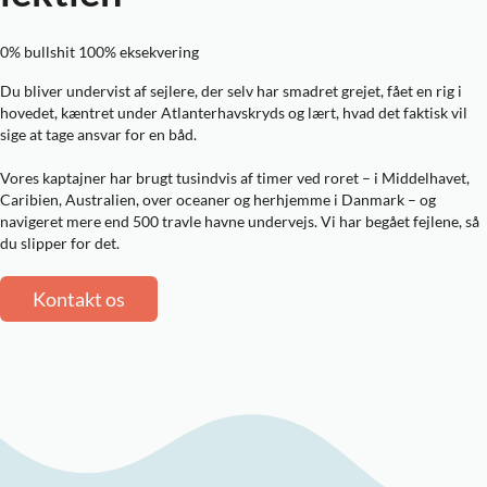
0% bullshit 100% eksekvering
Du bliver undervist af sejlere, der selv har smadret grejet, fået en rig i
hovedet, kæntret under Atlanterhavskryds og lært, hvad det faktisk vil
sige at tage ansvar for en båd.
Vores kaptajner har brugt tusindvis af timer ved roret – i Middelhavet,
Caribien, Australien, over oceaner og herhjemme i Danmark – og
navigeret
mere end 500 travle havne
undervejs. Vi har begået fejlene, så
du slipper for det.
Kontakt os