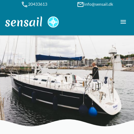
20433613
info@sensail.dk