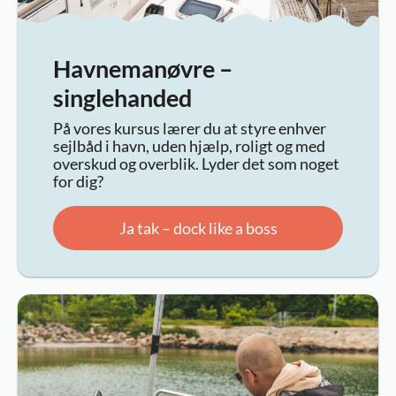
Havnemanøvre –
singlehanded
På vores kursus lærer du at styre enhver
sejlbåd i havn, uden hjælp, roligt og med
overskud og overblik. Lyder det som noget
for dig?
Ja tak – dock like a boss